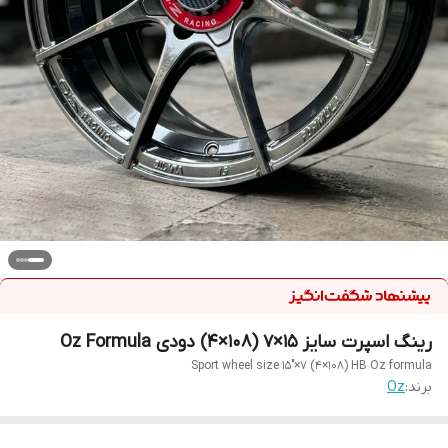
رینگ اسپرت سایز ۱۵×۷ (۱۰۸×۴) دودی Oz Formula
Sport wheel size 15"×7 (4×108) HB Oz formula
برند:
Oz