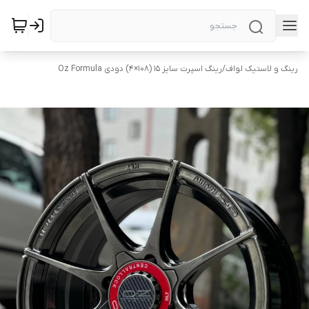
رینگ و لاستیک لواف
/
رینگ اسپرت سایز ۱۵ (۱۰۸×۴) دودی Oz Formula