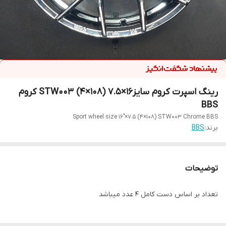
رینگ اسپرت کروم سایز۱۶×۷.۵ (۱۰۸×۴) STW003 کروم
BBS
Sport wheel size 16"×7.5 (4×108) STW003 Chrome BBS
برند:
BBS
توضیحات
تعداد بر اساس دست کامل ۴ عدد میباشد