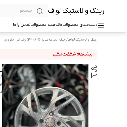
رینگ و لاستیک لواف
دسته‌بندی محصولات
خانه
همه محصولات
تماس با ما
رینگ و لاستیک لواف
/
رینگ اسپرت سایز ۱۶ (۱۰۸×۴) رختراش نقره‌ای
رین
MS
بر
دس