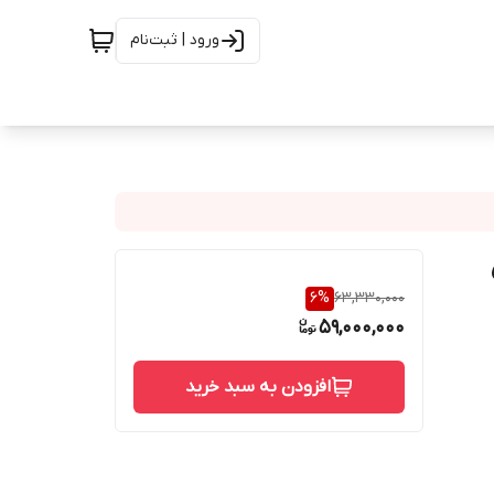
ورود | ثبت‌نام
6
%
63,330,000
59,000,000
افزودن به سبد خرید