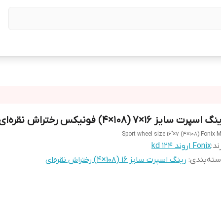
گ اسپرت سایز ۱۶×۷ (۱۰۸×۴) فونیکس رختراش نقره‌ای
Sport wheel size 16"×7 (4×108) Fonix 
ند:
Fonix اروند kd 124
ته‌بندی
:
رینگ اسپرت سایز ۱۶ (۱۰۸×۴) رختراش نقره‌ای