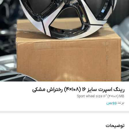
رینگ اسپرت سایز ۱۶ (۱۰۸×۴) رختراش مشکی
Sport wheel size 16" (4×108) MB
برند:
ووسن
توضیحات