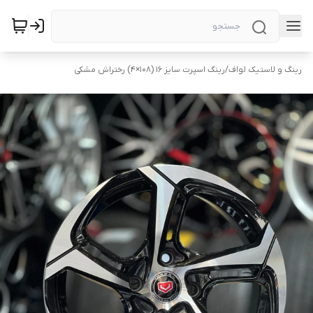
رینگ و لاستیک لواف
/
رینگ اسپرت سایز ۱۶ (۱۰۸×۴) رختراش مشکی