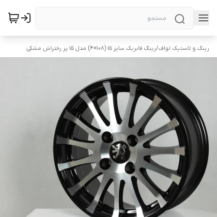
رینگ و لاستیک لواف
/
رینگ فابریک سایز ۱۵ (۱۰۸×۴) مدل ۱۵ پر رختراش مشکی