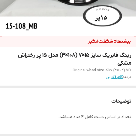
رینگ فابریک سایز ۱۵×۷ (۱۰۸×۴) مدل ۱۵ پر رختراش
مشکی
Original wheel size 15"×7 (4×108) MB
برند:
گام آفرین
توضیحات
تعداد بر اساس دست کامل ۴ عدد میباشد،