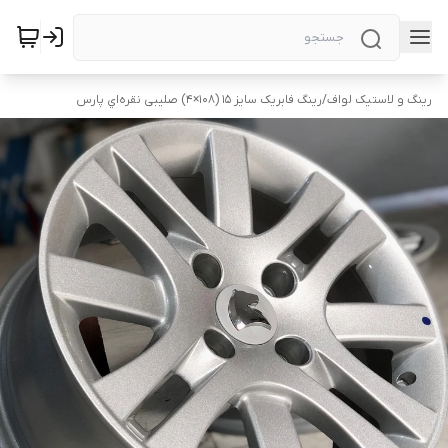
رینگ و لاستیک لواف
/
رینگ فابریک سایز ۱۵ (۱۰۸×۴) صلیبی نقره‌اي پارس