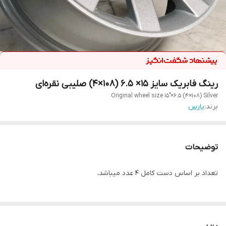
رینگ فابریک سایز ۱۵× ۶.۵ (۱۰۸×۴) صلیبی نقره‌ای
Original wheel size 15"×6.5 (4×108) Silver
برند:
پارس
توضیحات
تعداد بر اساس دست کامل ۴ عدد میباشد،