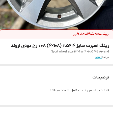
رینگ اسپرت سایز ۱۴×۶.۵ (۱۰۸×۴) ۰۰۸ رخ دودی اروند
Sport wheel size 14"×6.5 (4×108) MG Arvand
برند:
اروند
توضیحات
تعداد بر اساس دست کامل ۴ عدد میباشد