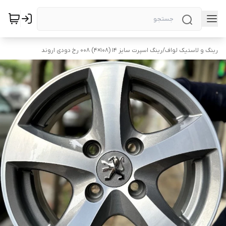
رینگ و لاستیک لواف
/
رینگ اسپرت سایز ۱۴ (۱۰۸×۴) ۰۰۸ رخ دودی اروند