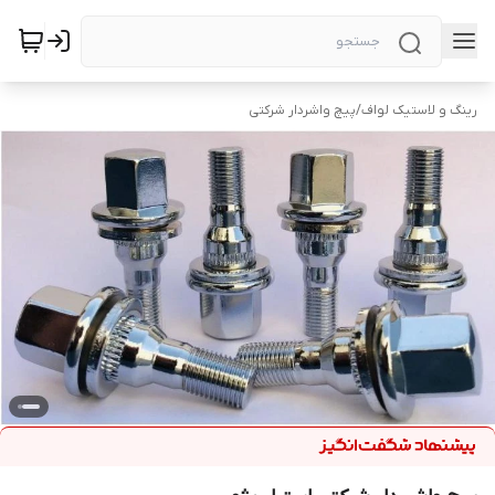
رینگ و لاستیک لواف
/
پیچ واشردار شرکتی