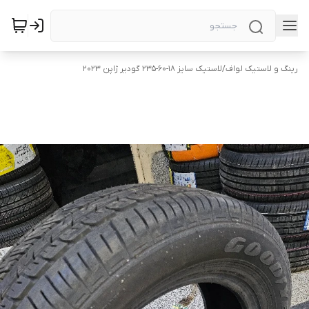
رینگ و لاستیک لواف
/
لاستیک سایز ۱۸-۶۰-۲۳۵ گودیر ژاپن ۲۰۲۳