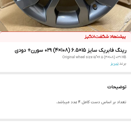
رینگ فابریک سایز ۱۵×۶.۵ (۱۰۸×۴) ۰۲۹ سورن+ دودی
Original wheel size 15"×6.5 (4×108) 029 HB
برند:
نیریز
توضیحات
تعداد بر اساس دست کامل ۴ عدد میباشد،