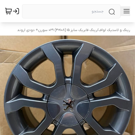
رینگ و لاستیک لواف
/
رینگ فابریک سایز ۱۵ (۱۰۸×۴) ۰۲۹ سورن+ دودی اروند