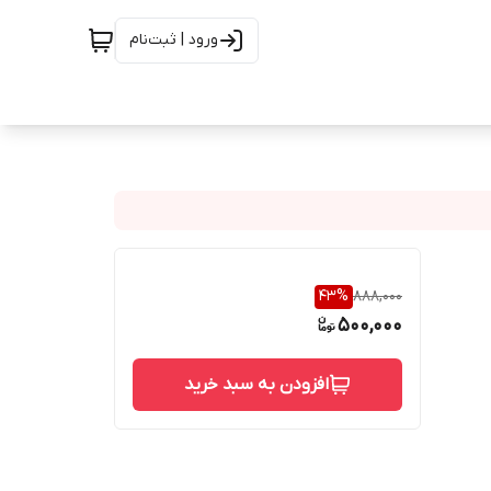
ورود | ثبت‌نام
43
%
888,000
500,000
افزودن به سبد خرید