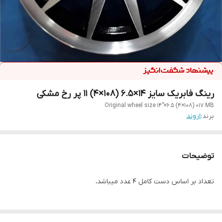
رینگ فابریک سایز ۱۴×۶.۵ (۱۰۸×۴) ۱۱ پر رخ مشکی
Original wheel size 14"×6.5 (4×108) 017 MB
برند:
اروند
توضیحات
تعداد بر اساس دست کامل ۴ عدد میباشد،