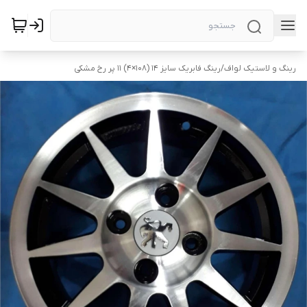
رینگ و لاستیک لواف
/
رینگ فابریک سایز ۱۴ (۱۰۸×۴) ۱۱ پر رخ مشکی