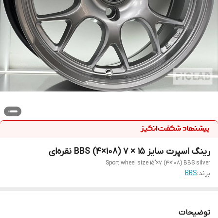
رینگ اسپرت سایز ۱۵ × ۷ (۱۰۸×۴) BBS نقره‌ای
Sport wheel size 15"×7 (4×108) BBS silver
برند:
BBS
توضیحات