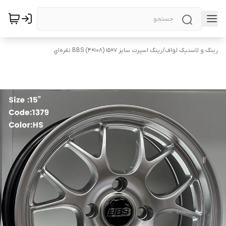
رینگ و لاستیک لواف
/
رینگ اسپرت سایز ۷×۱۵ (۱۰۸×۴) BBS نقره‌اي