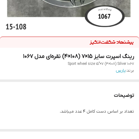
رینگ اسپرت سایز ۱۵×۷ (۱۰۸×۴) نقره‌ای مدل ۱۰۶۷
Sport wheel size 15"×7 (4×108) Silver 1067
برند:
پارس
توضیحات
تعداد بر اساس دست کامل ۴ عدد میباشد،