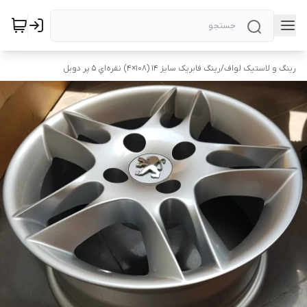
رینگ و لاستیک لواف
/
رینگ فابریک سایز ۱۴ (۱۰۸×۴) نقره‌اي ۵ پر دوبل