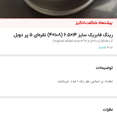
رینگ فابریک سایز ۱۴×۶.۵ (۱۰۸×۴) نقره‌ای ۵ پر دوبل
Original wheel size 14"×6.5 (4×108) Silver LZ
برند:
نیریز
توضیحات
تعداد بر اساس هر یک 1 عدد میباشد،
نظرات