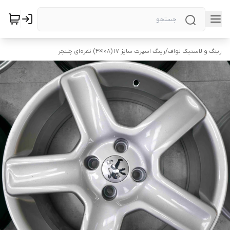
رینگ و لاستیک لواف
/
رینگ اسپرت سایز ۱۷ (۱۰۸×۴) نقره‌ای چلنجر