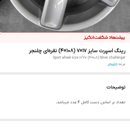
رینگ اسپرت سایز ۱۷×۷ (۱۰۸×۴) نقره‌ای چلنجر
Sport wheel size 17"×7 (4×108) Silver challenger
برند:
چلنجر
توضیحات
تعداد بر اساس دست کامل ۴ عدد میباشد،