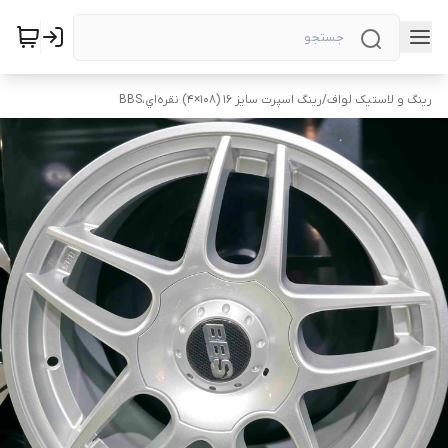
رینگ و لاستیک لواف
/
رینگ اسپرت سایز ۱۶ (۱۰۸×۴) نقره‌اي،BBS