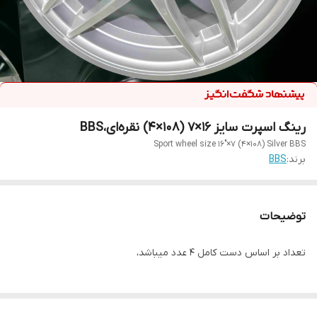
رینگ اسپرت سایز ۱۶×۷ (۱۰۸×۴) نقره‌ای،BBS
Sport wheel size 16"×7 (4×108) Silver BBS
برند:
BBS
توضیحات
تعداد بر اساس دست کامل ۴ عدد میباشد،