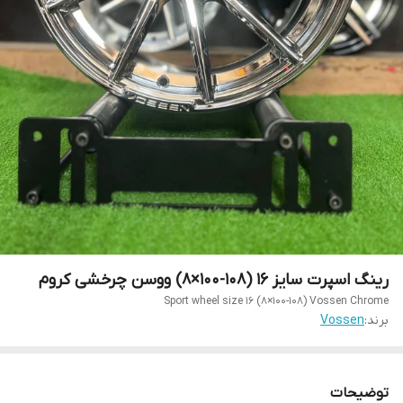
رینگ اسپرت سایز ۱۶ (۱۰۸-۱۰۰×۸) ووسن چرخشی کروم
Sport wheel size 16 (8×100-108) Vossen Chrome
برند:
Vossen
توضیحات