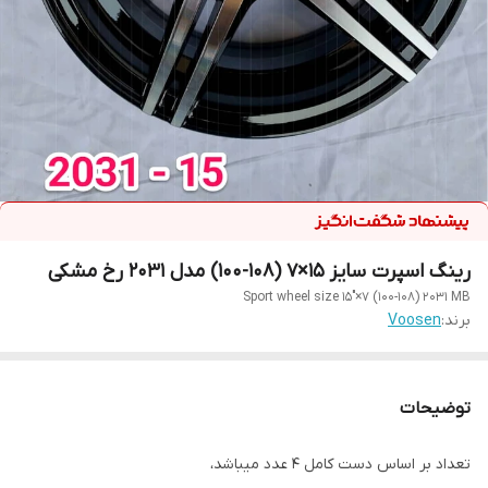
رینگ اسپرت سایز ۱۵×۷ (۱۰۸-۱۰۰) مدل ۲۰۳۱ رخ مشکی
Sport wheel size 15"×7 (100-108) 2031 MB
برند:
Voosen
توضیحات
تعداد بر اساس دست کامل ۴ عدد میباشد،