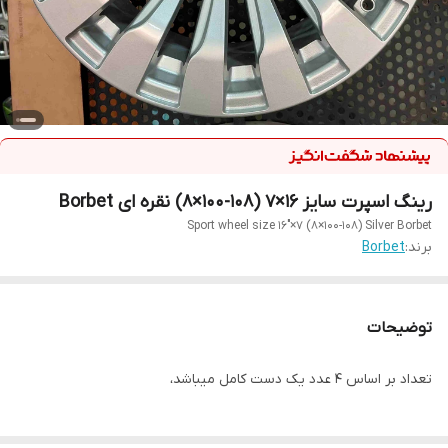
رینگ اسپرت سایز ۱۶×۷ (۱۰۸-۱۰۰×۸) نقره ای Borbet
Sport wheel size 16"×7 (8×100-108) Silver Borbet
برند:
Borbet
توضیحات
تعداد بر اساس ۴ عدد یک دست کامل میباشد،