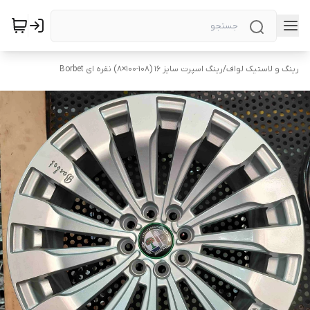
رینگ و لاستیک لواف
/
رینگ اسپرت سایز ۱۶ (۱۰۸-۱۰۰×۸) نقره ای Borbet