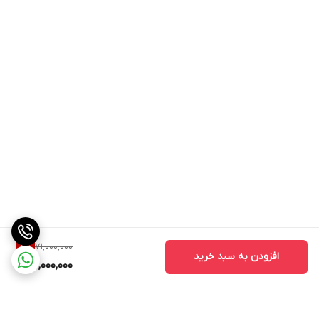
71,000,000
8
%
افزودن به سبد خرید
65,000,000