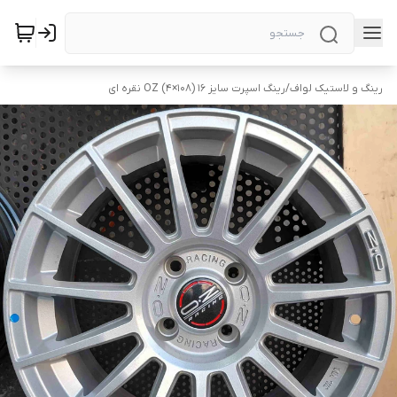
رینگ و لاستیک لواف
/
رینگ اسپرت سایز ۱۶ (۱۰۸×۴) OZ نقره ای