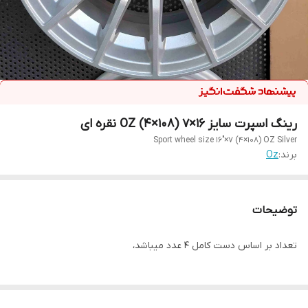
رینگ اسپرت سایز ۱۶×۷ (۱۰۸×۴) OZ نقره ای
Sport wheel size 16"×7 (4×108) OZ Silver
برند:
Oz
توضیحات
تعداد بر اساس دست کامل ۴ عدد میباشد،