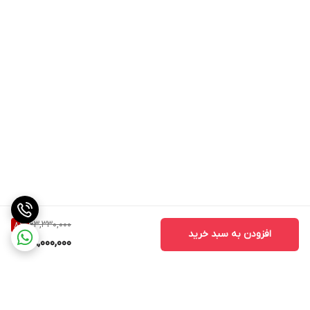
63,330,000
8
%
افزودن به سبد خرید
58,000,000