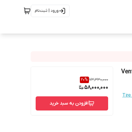
ورود | ثبت‌نام
20
%
73,330,000
58,000,000
Tire
افزودن به سبد خرید