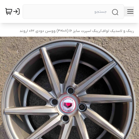
رینگ و لاستیک لواف
/
رینگ اسپرت سایز ۱۶ (۱۰۸×۴) ووسن دودی ۰۶۲ اروند