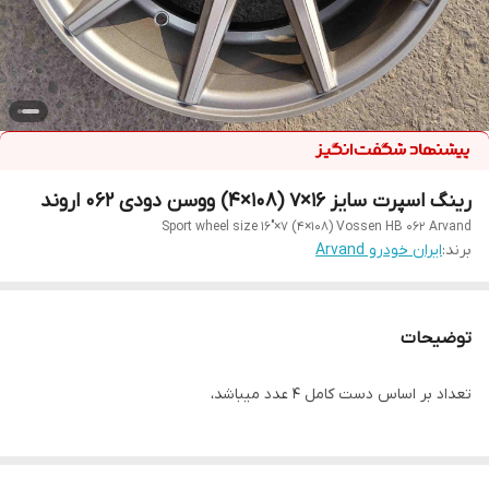
رینگ اسپرت سایز ۱۶×۷ (۱۰۸×۴) ووسن دودی ۰۶۲ اروند
Sport wheel size 16"×7 (4×108) Vossen HB 062 Arvand
برند:
ایران خودرو Arvand
توضیحات
تعداد بر اساس دست کامل ۴ عدد میباشد،