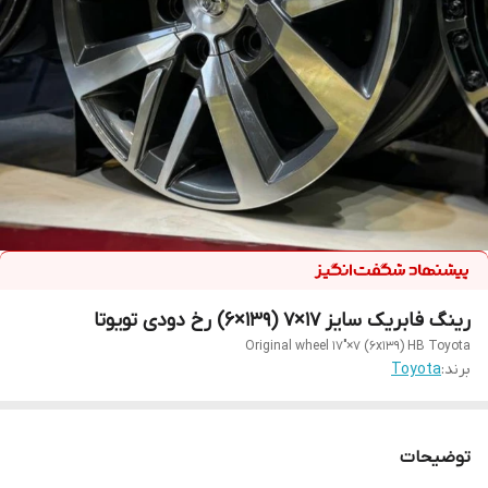
رینگ فابریک سایز ۱۷×۷ (۱۳۹×۶) رخ دودی تویوتا
Original wheel 17"×7 (6x139) HB Toyota
برند:
Toyota
توضیحات