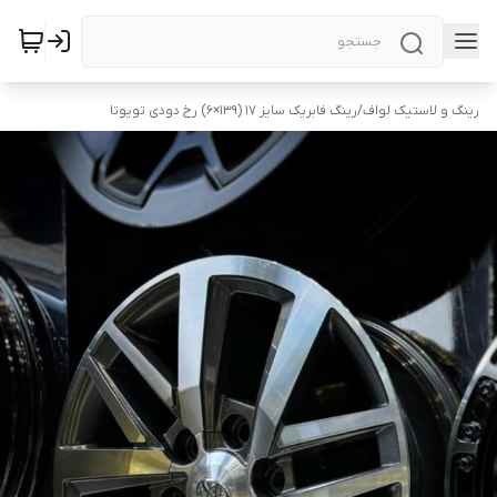
رینگ و لاستیک لواف
/
رینگ فابریک سایز ۱۷ (۱39×۶) رخ دودی تویوتا