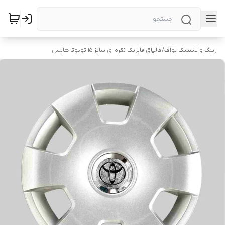
رینگ و لاستیک لواف
/
قالپاق فابریک نقره ای سایز ۱۵ تویوتا هایس