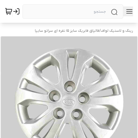
رینگ و لاستیک لواف
/
قالپاق فابریک سایز ۱۵ نقره ای سراتو سایپا