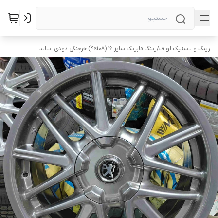
رینگ و لاستیک لواف
/
رینگ فابریک سایز ۱۶ (۱۰۸×۴) خرچنگی دودی ایتالیا