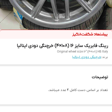
رینگ فابریک سایز ۱۶ (۱۰۸×۴) خرچنگی دودی ایتالیا
Original wheel size 16" (4×108) HB Italy
برند:
خرچنگی دودی ایتالیا
توضیحات
تعداد بر اساس دست کامل ۴ عدد میباشد،