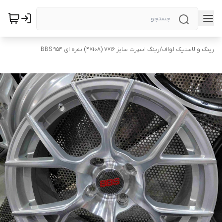
رینگ و لاستیک لواف
/
رینگ اسپرت سایز ۱۶×۷ (۱۰۸×۴) نقره ای ۹۵۴ BBS