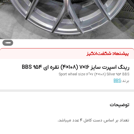
رینگ اسپرت سایز ۱۶×۷ (۱۰۸×۴) نقره ای ۹۵۴ BBS
Sport wheel size 16"×7 (4×108) Silver 954 BBS
برند:
BBS
توضیحات
تعداد بر اساس دست کامل ۴ عدد میباشد،