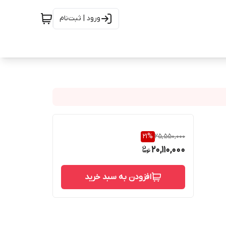
ورود | ثبت‌نام
21
%
25,550,000
20,110,000
افزودن به سبد خرید