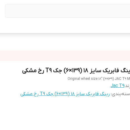
گ فابریک سایز ۱۸ (۱۳۹×۶) جک T9 رخ مشکی
Original wheel size 18" (6×139) JAC T9 
ند:
Jac T9
ته‌بندی
:
رینگ فابریک سایز ۱۸ (۱۳۹×۶) جک T9 رخ مشکی