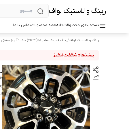
رینگ و لاستیک لواف
دسته‌بندی محصولات
خانه
همه محصولات
تماس با ما
رینگ و لاستیک لواف
/
رینگ فابریک سایز ۱۸ (۱۳۹×۶) جک T9 رخ مشکی
رین
MB
بر
دس