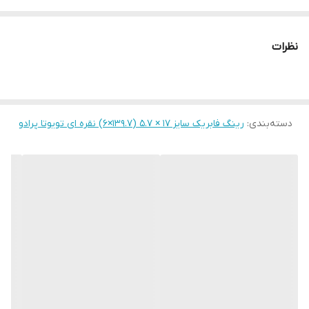
نظرات
دسته‌بندی
:
رینگ فابریک سایز ۱۷ × ۵.۷ (۱۳۹.۷×۶) نقره ای تویوتا پرادو