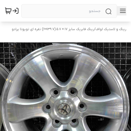
رینگ و لاستیک لواف
/
رینگ فابریک سایز ۱۷ × ۵.۷ (۱۳۹.۷×۶) نقره ای تویوتا پرادو