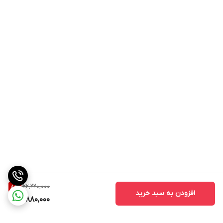
122,220,000
8
%
افزودن به سبد خرید
111,880,000