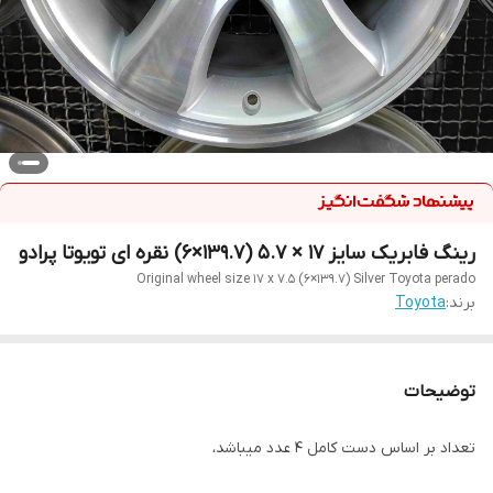
رینگ فابریک سایز ۱۷ × ۵.۷ (۱۳۹.۷×۶) نقره ای تویوتا پرادو
Original wheel size 17 x 7.5 (6×139.7) Silver Toyota perado
برند:
Toyota
توضیحات
تعداد بر اساس دست کامل ۴ عدد میباشد،