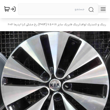
رینگ و لاستیک لواف
/
رینگ فابریک سایز ۱۸ × ۷.۵ (۱۱۴×۴) رخ مشکی کیا اپتیما ۲۰۱۲