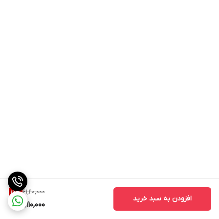
61,110,000
16
%
افزودن به سبد خرید
51,110,000