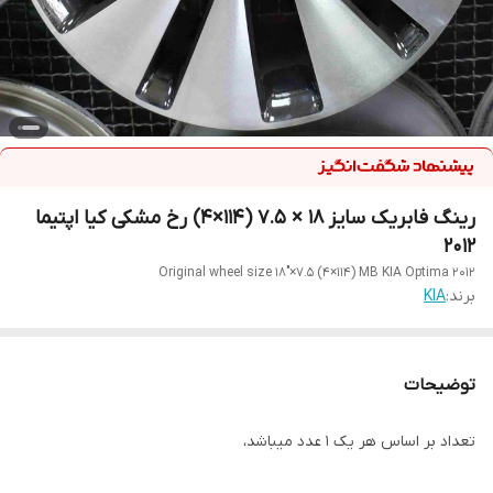
رینگ فابریک سایز ۱۸ × ۷.۵ (۱۱۴×۴) رخ مشکی کیا اپتیما
۲۰۱۲
Original wheel size 18"×7.5 (4×114) MB KIA Optima 2012
برند:
KIA
توضیحات
تعداد بر اساس هر یک ۱ عدد میباشد،