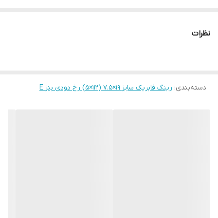
نظرات
دسته‌بندی
:
رینگ فابریک سایز ۱۹×۷.۵ (۱۱۲×۵) رخ دودی بنز E