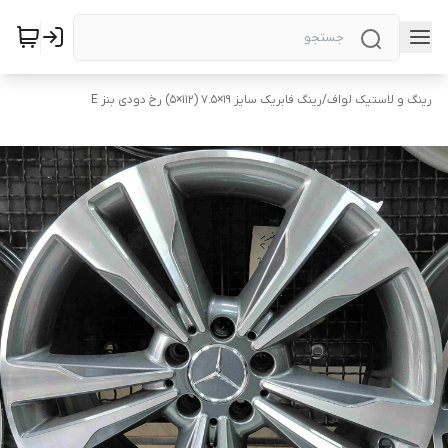
رینگ و لاستیک لواف
/
رینگ فابریک سایز ۱۹×۷.۵ (۱۱۲×۵) رخ دودی بنز E