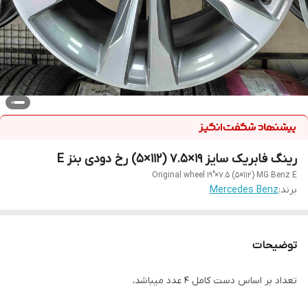
رینگ فابریک سایز ۱۹×۷.۵ (۱۱۲×۵) رخ دودی بنز E
Original wheel 19"×7.5 (5×112) MG Benz E
برند:
Mercedes Benz
توضیحات
تعداد بر اساس دست کامل ۴ عدد میباشد،