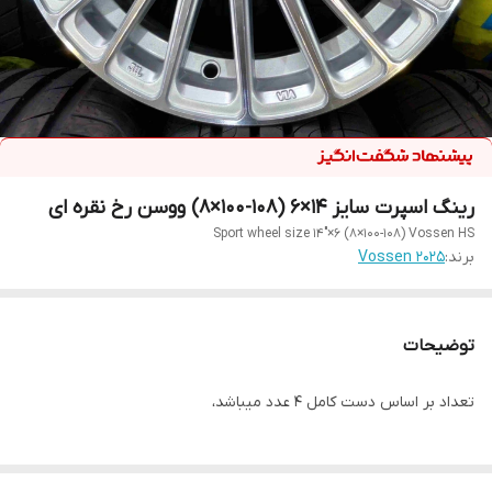
رینگ اسپرت سایز ۱۴×6 (۱۰۸-۱۰۰×۸) ووسن رخ نقره ای
Sport wheel size 14"×6 (8×100-108) Vossen HS
برند:
Vossen 2025
توضیحات
تعداد بر اساس دست کامل ۴ عدد میباشد،