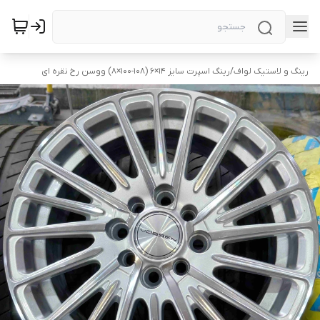
رینگ و لاستیک لواف
/
رینگ اسپرت سایز ۱۴×6 (۱۰۸-۱۰۰×۸) ووسن رخ نقره ای