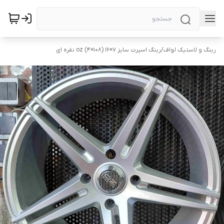
رینگ و لاستیک لواف
/
رینگ اسپرت سایز ۷‌×۱۶ (۱۰۸×۴) oz نقره ای