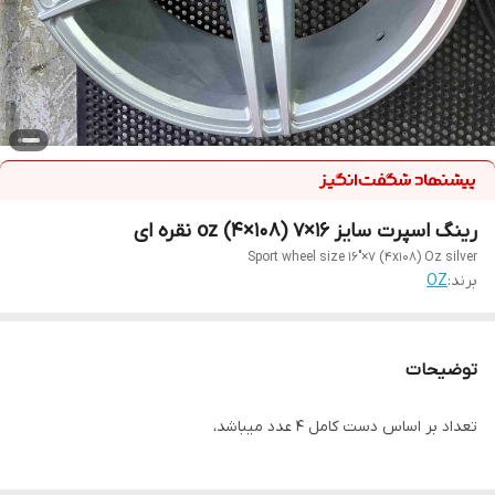
رینگ اسپرت سایز ۱۶×۷ (۱۰۸×۴) oz نقره ای
Sport wheel size 16"×7 (4x108) Oz silver
برند:
OZ
توضیحات
تعداد بر اساس دست کامل ۴ عدد میباشد،