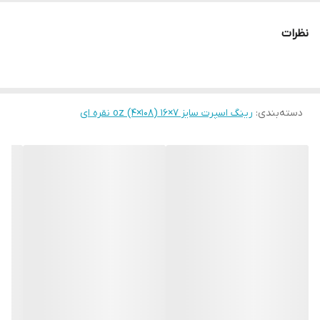
نظرات
دسته‌بندی
:
رینگ اسپرت سایز ۷‌×۱۶ (۱۰۸×۴) oz نقره ای