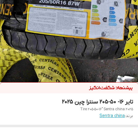
تایر ۱۶- ۵۰-205 سنترا چین ۲۰۲۵
Tire 205-50-16" Sentra china 2025
برند:
Sentra china