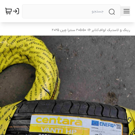
رینگ و لاستیک لواف
/
تایر ۱۶- ۵۰-205 سنترا چین ۲۰۲۵