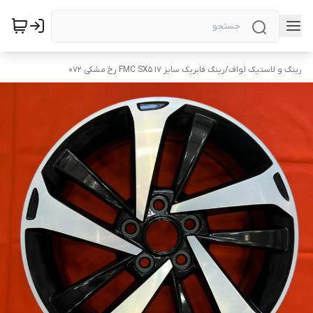
رینگ و لاستیک لواف
/
رینگ فابریک سایز ۱۷ FMC SX5 رخ مشکی ۰۷۲