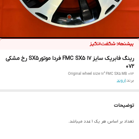
رینگ فابریک سایز ۱۷ FMC SX5 فردا موتورSX5 رخ مشکی
۰۷۲
Original wheel size 17" FMC SX5 MB 072
برند:
اروند
توضیحات
تعداد بر اساس هر یک ۱ عدد میباشد.