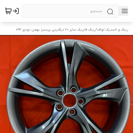
رینگ و لاستیک لواف
/
رینگ فابریک سایز ۲۰ دیگنیتی پرستیژ بهمن دودی ۰۹۳