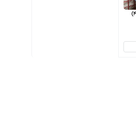
رینگ اسپرت سایز ۱۳×۵.۵ (۱۰۸×۴)