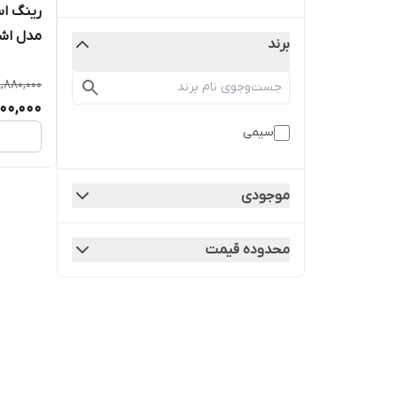
مدل اش
برند
,880,000
00,000
سیمی
موجودی
محدوده قیمت