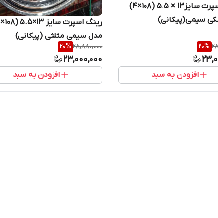
رینگ اسپرت سایز۱۳ × ۵.۵ (۱۰۸×۴)
کی سیمی(پیکانی)
مدل سیمی مثلثی (پیکانی)
20
%
28,880,000
20
%
28
23,000,000
23,0
افزودن به سبد
افزودن به سبد