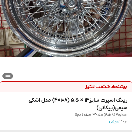
رینگ اسپرت سایز۱۳ × ۵.۵ (۱۰۸×۴) مدل اشکی
سیمی(پیکانی)
Sport size 13"× 5.5 (4x108) Peykan
برند:
سیمی