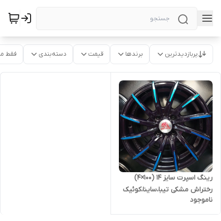
پربازدیدترین
برندها
قیمت
دسته‌بندی
فقط م
رینگ اسپرت سایز ۱۴ (۱۰۰×۴)
رختراش مشکی تیبا،ساینا،کوئیک
ناموجود