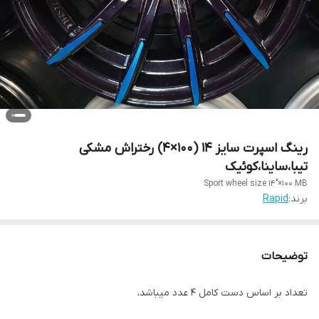
رینگ اسپرت سایز ۱۴ (۱۰۰×۴) رختراش مشکی
تیبا،ساینا،کوئیک
Sport wheel size 14"×100 MB
برند:
Rapid
توضیحات
تعداد بر اساس دست کامل ۴ عدد میباشد،