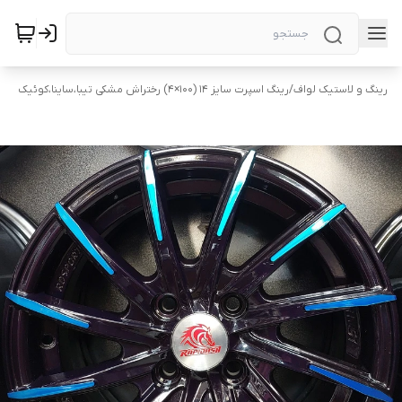
رینگ و لاستیک لواف
/
رینگ اسپرت سایز ۱۴ (۱۰۰×۴) رختراش مشکی تیبا،ساینا،کوئیک