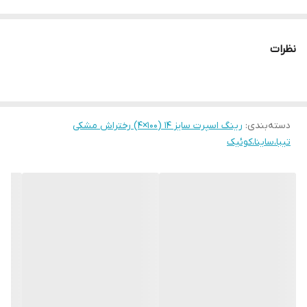
نظرات
دسته‌بندی
:
رینگ اسپرت سایز ۱۴ (۱۰۰×۴) رختراش مشکی
تیبا،ساینا،کوئیک