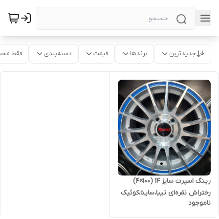
جدیدترین
برندها
قیمت
دسته‌بندی
فقط محص
رینگ اسپرت سایز ۱۴ (۱۰۰×۴)
رختراش نقره‌ای تیبا،ساینا،کوئیک
ناموجود