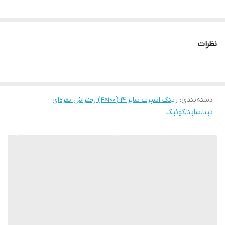
نظرات
دسته‌بندی
:
رینگ اسپرت سایز ۱۴ (۱۰۰×۴) رختراش نقره‌ای
تیبا،ساینا،کوئیک