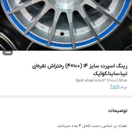
رینگ اسپرت سایز ۱۴ (۱۰۰×۴) رختراش نقره‌ای
تیبا،ساینا،کوئیک
Sport wheel size 14" (4×100) Silver
برند:
TorQ
توضیحات
تعداد بر اساس دست کامل ۴ عدد میباشد،