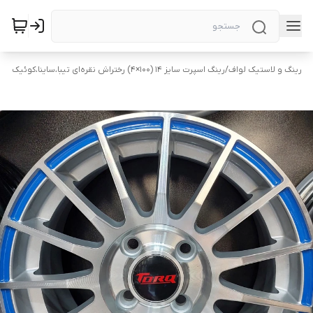
رینگ و لاستیک لواف
/
رینگ اسپرت سایز ۱۴ (۱۰۰×۴) رختراش نقره‌ای تیبا،ساینا،کوئیک