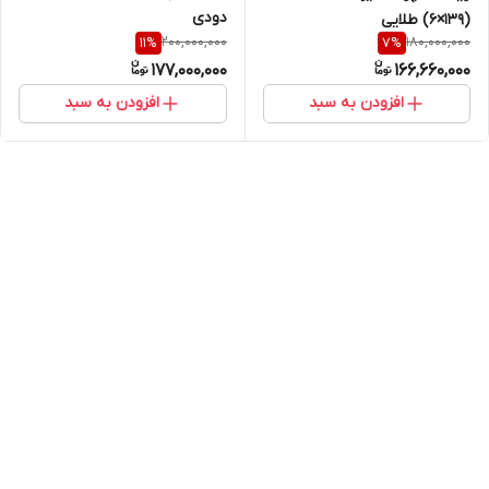
دودی
(۱۳۹×۶) طلایی
200,000,000
180,000,000
11
%
7
%
177,000,000
166,660,000
افزودن به سبد
افزودن به سبد