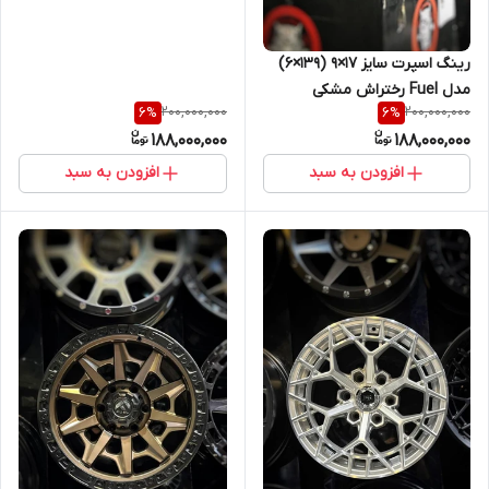
رینگ اسپرت سایز ۱۷×۹ (۱۳۹×۶)
مدل Fuel رختراش مشکی
200,000,000
200,000,000
6
%
6
%
188,000,000
188,000,000
افزودن به سبد
افزودن به سبد