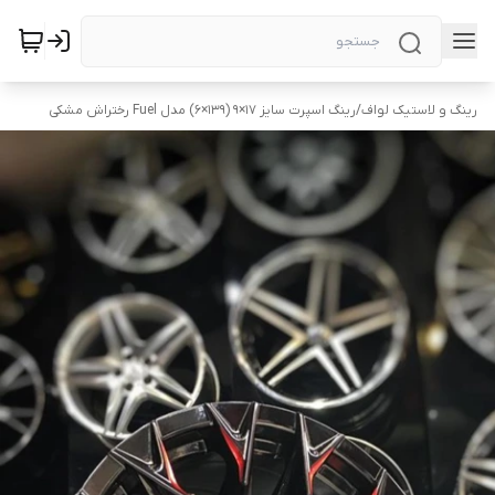
رینگ و لاستیک لواف
/
رینگ اسپرت سایز ۱۷×۹ (۱۳۹×۶) مدل Fuel رختراش مشکی