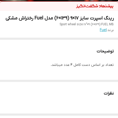
رینگ اسپرت سایز ۱۷×۹ (۱۳۹×۶) مدل Fuel رختراش مشکی
Sport wheel size 17"×9 (6×139) FUEL MB
برند:
Fuel
توضیحات
تعداد بر اساس دست کامل ۴ عدد میباشد،
نظرات