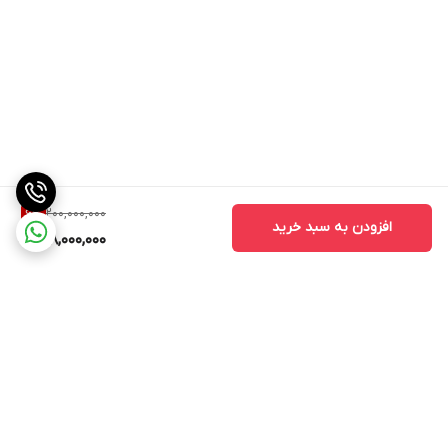
200,000,000
6
%
افزودن به سبد خرید
188,000,000
برگشت به بالا