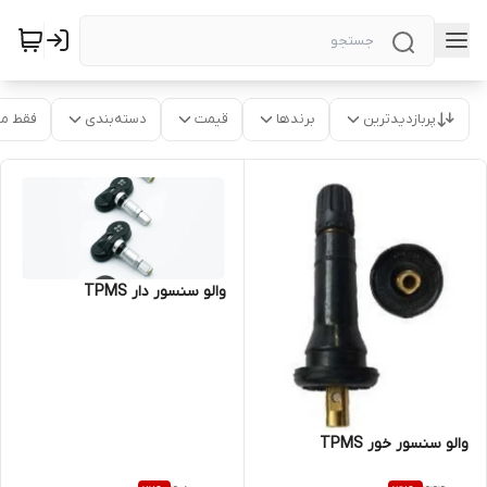
پربازدیدترین
برندها
قیمت
دسته‌بندی
فقط م
والو سنسور دار TPMS
والو سنسور خور TPMS