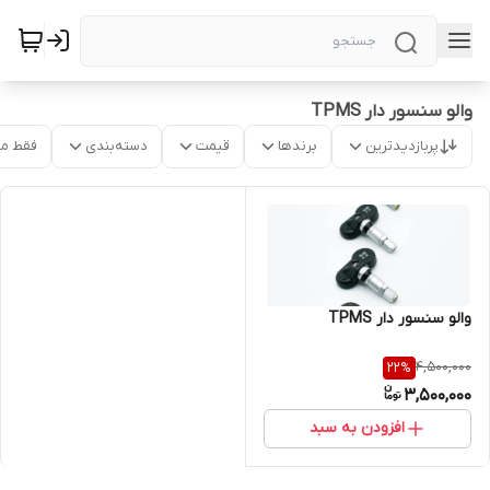
والو سنسور دار TPMS
پربازدیدترین
برندها
قیمت
دسته‌بندی
فقط م
والو سنسور دار TPMS
4,500,000
22
%
3,500,000
افزودن به سبد