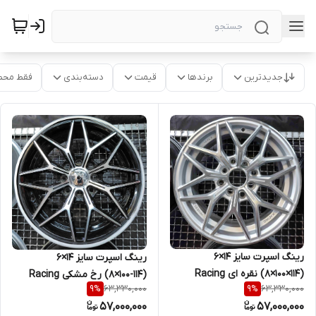
جدیدترین
برندها
قیمت
دسته‌بندی
فقط محص
رینگ اسپرت سایز ۱۴×۶
رینگ اسپرت سایز ۱۴×۶
(۱۱۴×۱۰۰×۸) نقره ای Racing
(۱۱۴-۱۰۰×۸) رخ مشکی Racing
63,330,000
63,330,000
9
%
9
%
کوییک،ساینا
تیبا،کوییک
57,000,000
57,000,000