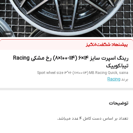
رینگ اسپرت سایز ۱۴×۶ (۱۱۴-۱۰۰×۸) رخ مشکی Racing
تیبا،کوییک
Sport wheel size 14"×6 (8×100-114) MB Racing Quick, saina
برند:
Racing
توضیحات
تعداد بر اساس دست کامل ۴ عدد میباشد،