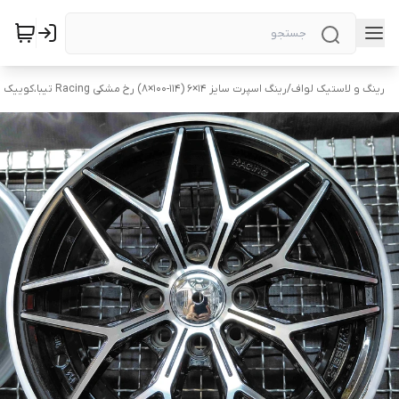
رینگ و لاستیک لواف
/
رینگ اسپرت سایز ۱۴×۶ (۱۱۴-۱۰۰×۸) رخ مشکی Racing تیبا،کوییک