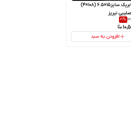
رینگ فابریک سایز۱۵×۶.۵ (۱۰۸×۴)
صلیبی نیریز
21
%
13
10,
افزودن به سبد