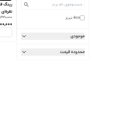
نقره‌ای 
,330,000
ikco نیریز
500,000
موجودی
محدوده قیمت